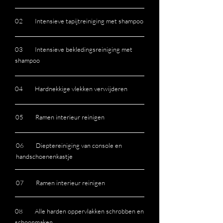
02 Intensieve tapijtreiniging met shampoo
03 Intensieve bekledingsreiniging met
shampoo
04 Hardnekkige vlekken verwijderen
05 Ramen interieur reinigen
06 Dieptereiniging van console en
handschoenenkastje
07 Ramen interieur reinigen
08 Alle harden oppervlakken schrobben en
schoonmaken