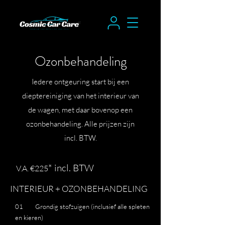
Ozonbehandeling
Iedere ontgeuring start bij een
dieptereiniging van het interieur van
de wagen, met daar bovenop een
ozonbehandeling. Alle prijzen zijn
incl. BTW.
* incl. BTW
V.A. €225
INTERIEUR + OZONBEHANDELING
01 Grondig stofzuigen (inclusief alle spleten
en kieren)