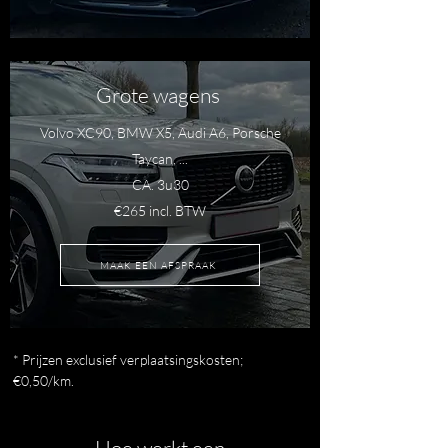
Grote wagens
Volvo XC90, BMW X5, Audi A6, Porsche
Taycan, ...
CA. 3u30
€265 incl. BTW
MAAK EEN AFSPRAAK
* Prijzen exclusief verplaatsingskosten;
€0,50/km.