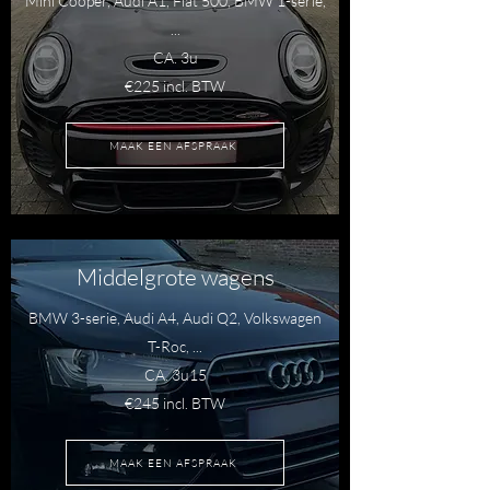
Mini Cooper, Audi A1, Fiat 500, BMW 1-serie,
...
CA. 3u
€225 incl. BTW
MAAK EEN AFSPRAAK
Middelgrote wagens
BMW 3-serie, Audi A4, Audi Q2, Volkswagen
T-Roc, ...
CA. 3u15
€245 incl. BTW
MAAK EEN AFSPRAAK