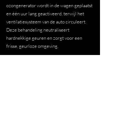
ozongenerator wordt in de wagen geplaatst
en één uur lang geactiveerd, terwijl het
ventilatiesysteem van de auto circuleert.
Deze behandeling neutraliseert
hardnekkige geuren en zorgt voor een
frisse, geurloze omgeving.
3. Grondig luchten voor een frisse
afwerking
Na de ozonbehandeling wordt de wagen
gedurende één uur geventileerd. Dit is een
essentieel onderdeel van het proces om te
garanderen dat er geen ozon achterblijft en
uw wagen volledig veilig en fris is om in te
rijden.