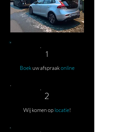
1
Boek
uw afspraak
online
2
Wij komen op
locatie
!