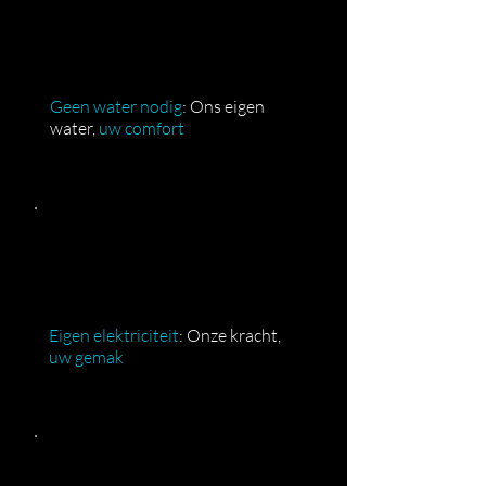
Geen water nodig
: Ons eigen
water,
uw comfort
Eigen elektriciteit
: Onze kracht,
uw gemak