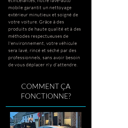
étincelantes, notre lave-auto
mobile garantit un nettoyage
extérieur minutieux et soigné de
votre voiture. Grâce à des
produits de haute qualité et à des
méthodes respectueuses de
l'environnement, votre véhicule
sera lavé, rincé et séché par des
professionnels, sans avoir besoin
de vous déplacer n'y d'attendre.
COMMENT ÇA
FONCTIONNE?