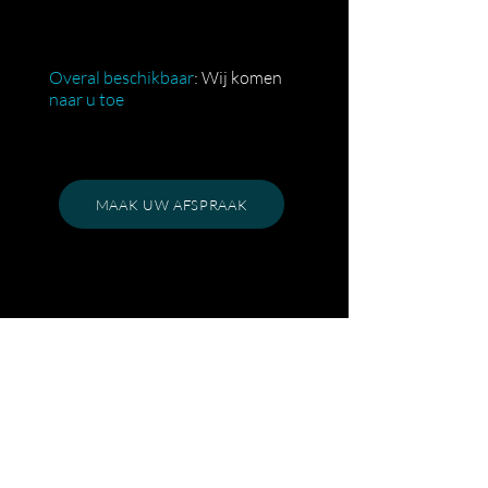
Overal beschikbaar
: Wij komen
naar u toe
MAAK UW AFSPRAAK
Gallerij