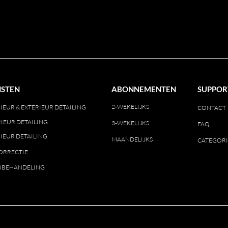
NSTEN
ABONNEMENTEN
SUPPOR
2-WEKELIJKS
IEUR & EXTERIEUR DETAILING
CONTACT
IEUR DETAILING
3-WEKELIJKS
FAQ
IEUR DETAILING
MAANDELIJKS
CATEGORI
ORRECTIE
BEHANDELING