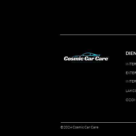
DIE
INTER
EXTER
INTER
LAKC
OZON
©2024 Cosmic Car Care