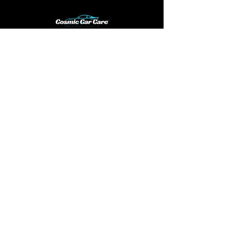
DIENSTEN
INTERIEUR & EXTERIEUR DETAILING
EXTERIEUR DETAILING
INTERIEUR DETAILING
LAKCORRECTIE
OZONBEHANDELING
ABONNEMENTEN
2-WEKELIJKS
3-WEKELIJKS